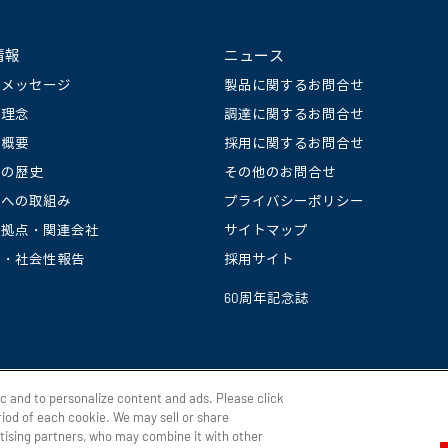
情報
ニュース
長メッセージ
製品に関するお問合せ
業理念
調達に関するお問合せ
社概要
採用に関するお問合せ
社の歴史
その他のお問合せ
境への取組み
プライバシーポリシー
産拠点・関連会社
サイトマップ
境・社会性報告
採用サイト
60周年記念誌
ic and to personalize content and ads. Please click
iod of each cookie. We may sell or share
rtising partners, who may combine it with other