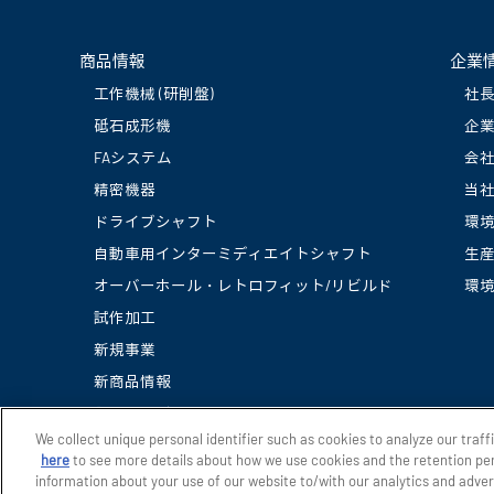
商品情報
企業
工作機械 (研削盤)
社
砥石成形機
企
FAシステム
会
精密機器
当
ドライブシャフト
環
自動車用インターミディエイトシャフト
生
オーバーホール・レトロフィット/リビルド
環
試作加工
新規事業
新商品情報
動画ライブラリー
We collect unique personal identifier such as cookies to analyze our traff
here
to see more details about how we use cookies and the retention per
information about your use of our website to/with our analytics and adve