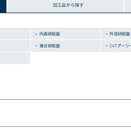
加工品から探す
内面研削盤
外径研削盤
複合研削盤
CVTプーリ