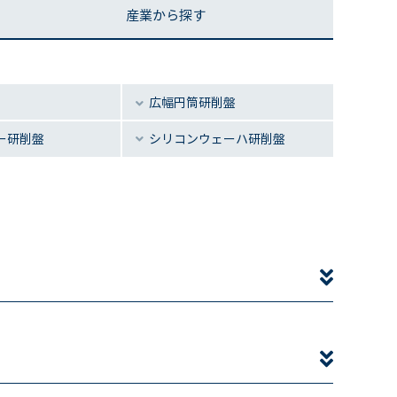
産業から探す
広幅円筒研削盤
ー
研削盤
シリコン
ウェーハ研削盤