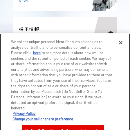
NEWS
採用情報
RECRUIT
We collect unique personal identifier such as cookies to
analyze our traffic and to personalize content and ads.
Please click
here
to see more details about how we use
cookies and the retention period of each cookie. We may sell
製品に関する
or share information about your use of our website to/with
our analytics and advertising partners, who may combine it
お問合わせ
with other information that you have provided to them or that
CONTACT US
they have collected from your use of their services. You have
the right to opt out of sale or share of your personal
information by us. Please click [Do Not Sell or Share My
Personal Information] to exercise your right. If we have
detected an opt-out preference signal, then it will be
honored.
株式会社ジェイテクトマシンシステム
Privacy Policy
Change your sell or share preference