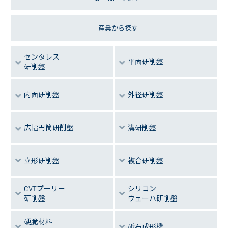
産業から探す
センタレス
平面研削盤
研削盤
内面研削盤
外径研削盤
溝研削盤
広幅円筒研削盤
立形研削盤
複合研削盤
CVTプーリー
シリコン
研削盤
ウェーハ研削盤
硬脆材料
砥石成形機