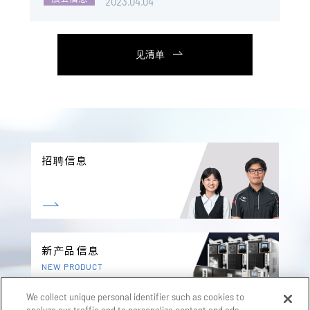
2023.04.04
见清单
招聘信息
新产品信息
NEW PRODUCT
We collect unique personal identifier such as cookies to