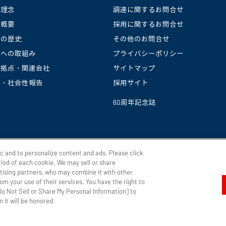
業理念
調達に関するお問合せ
社概要
採用に関するお問合せ
社の歴史
その他のお問合せ
境への取組み
プライバシーポリシー
産拠点・関連会社
サイトマップ
境・社会性報告
採用サイト
60周年記念誌
ic and to personalize content and ads. Please click
iod of each cookie. We may sell or share
rtising partners, who may combine it with other
om your use of their services. You have the right to
[Do Not Sell or Share My Personal Information] to
 it will be honored.