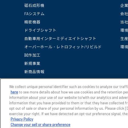
砥石成形機
企
FAシステム
会
精密機器
当
ドライブシャフト
環
自動車用インターミディエイトシャフト
生
オーバーホール・レトロフィット/リビルド
環
試作加工
新規事業
新商品情報
動画ライブラリー
We collect unique personal identifier such as cookies to analyze our traff
here
to see more details about how we use cookies and the retention per
information about your use of our website to/with our analytics and adve
information that you have provided to them or that they have collected fr
opt out of sale or share of your personal information by us. Please click 
exercise your right. If we have detected an opt-out preference signal, then
Privacy Policy
©JTEKT MACHINE SYSTEMS CORPORATION. All Rights Reserved
Change your sell or share preference