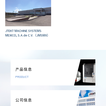
JTEKT MACHINE SYSTEMS
MEXICO, S.A.de C.V.（JMSMX）
产品信息
PRODUCT
公司信息