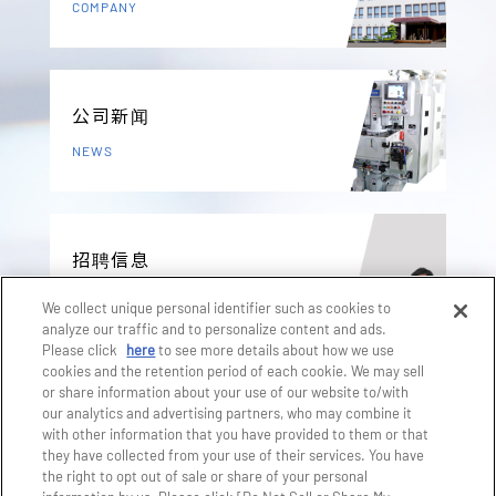
COMPANY
公司新闻
NEWS
招聘信息
RECRUIT
We collect unique personal identifier such as cookies to
analyze our traffic and to personalize content and ads.
Please click
here
to see more details about how we use
cookies and the retention period of each cookie. We may sell
产品咨询
or share information about your use of our website to/with
our analytics and advertising partners, who may combine it
CONTACT US
with other information that you have provided to them or that
they have collected from your use of their services. You have
the right to opt out of sale or share of your personal